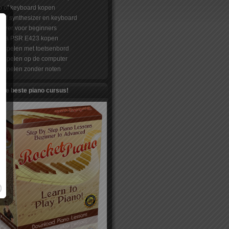
o of keyboard kopen
hil synthesizer en keyboard
nleer voor beginners
ha PSR E423 kopen
o spelen met toetsenbord
o spelen op de computer
o spelen zonder noten
De beste piano cursus!