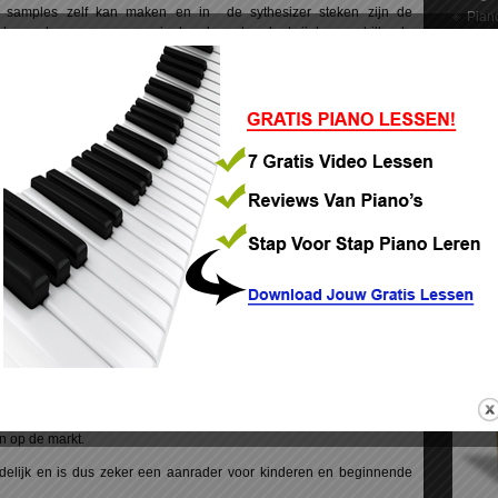
 samples zelf kan maken en in de sythesizer steken zijn de
Pian
d kan ook nog eens gemanipuleerd worden dankzij de verschillende
Versc
board niet aanwezig zijn. Een synthesizer heeft geen ingebouwde
Note
eakers en een versterker nodig om te kunnen werken. Het aantal
Yama
zelfs synthesizers zonder toetsen.
Pian
 ook heel ingewikkeld dankzij de enorme hoeveelheid aan features.
Pian
 het geen instrument is dat wordt aangeraden voor kinderen. Het
Pian
roducers.
synthesizer met samples maar deze kunnen bij de meeste modellen
us vast aan de samples die de fabrikant van het keyboard erin
oards hebben ingebouwde speakers, een versterker en externe
wel de samples van een keyboard niet bewerkt kunnen worden zijn er
amples die gebruikt kunnen worden. Zo komen de meeste keyboards
zoals verschillende gitaren, orgels, blaasinstrumenten en zelfs een
jgt gaat het keyboard ook meer en meer functionaliteiten hebben die
r. het aantal toetsen van keyboards bedraagt meestal 61 maar er zijn
n op de markt.
ndelijk en is dus zeker een aanrader voor kinderen en beginnende